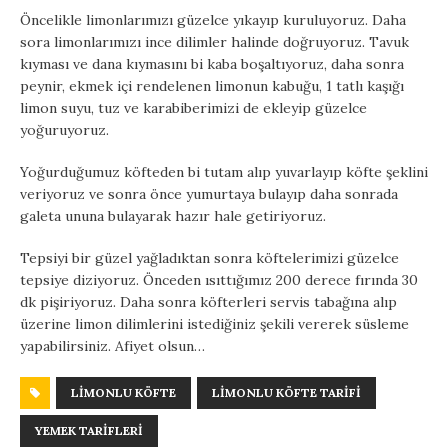
Öncelikle limonlarımızı güzelce yıkayıp kuruluyoruz. Daha
sora limonlarımızı ince dilimler halinde doğruyoruz. Tavuk
kıyması ve dana kıymasını bi kaba boşaltıyoruz, daha sonra
peynir, ekmek içi rendelenen limonun kabuğu, 1 tatlı kaşığı
limon suyu, tuz ve karabiberimizi de ekleyip güzelce
yoğuruyoruz.
Yoğurduğumuz köfteden bi tutam alıp yuvarlayıp köfte şeklini
veriyoruz ve sonra önce yumurtaya bulayıp daha sonrada
galeta ununa bulayarak hazır hale getiriyoruz.
Tepsiyi bir güzel yağladıktan sonra köftelerimizi güzelce
tepsiye diziyoruz. Önceden ısıttığımız 200 derece fırında 30
dk pişiriyoruz. Daha sonra köfterleri servis tabağına alıp
üzerine limon dilimlerini istediğiniz şekili vererek süsleme
yapabilirsiniz. Afiyet olsun…
LIMONLU KÖFTE
LIMONLU KÖFTE TARIFI
YEMEK TARIFLERI