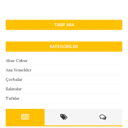
İlham arıyorsan bunlara göz at:
[…]
TARIF ARA
KATEGORILER
Abur Cubur
Ana Yemekler
Çorbalar
Salatalar
Tatlılar