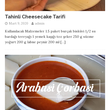
Tahinli Cheesecake Tarifi
Mart 9, 2020
admin
Kullanılacak Malzemeler 1.5 paket burçak bisküvi 1/2 su
bardağı tereyağı 1 yemek kaşığı toz şeker 250 g süzme
yoğurt 200 g labne peynir 200 ml
[…]
Sigara Böreği ve Kızartılmış Tavuk
Kaşarlı Mantarlı Makarna
Hamburger Tarifi