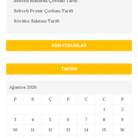
Sebzeli Makarna Çorbası Tarifi
Sebzeli Peynir Çorbası Tarifi
Börülce Salatası Tarifi
SON YORUMLAR
TAKVIM
Ağustos 2026
P
S
Ç
P
C
C
P
1
2
3
4
5
6
7
8
9
10
11
12
13
14
15
16