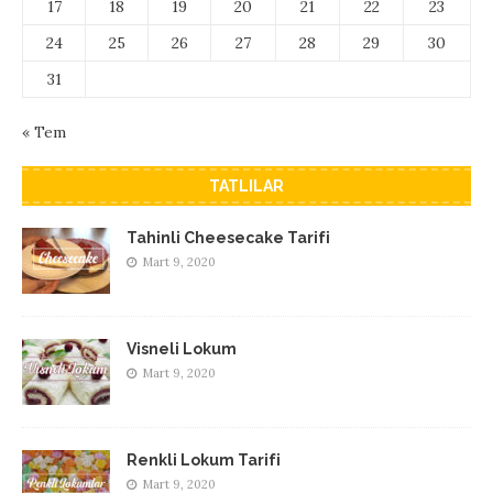
17
18
19
20
21
22
23
24
25
26
27
28
29
30
31
« Tem
TATLILAR
Tahinli Cheesecake Tarifi
Mart 9, 2020
Visneli Lokum
Mart 9, 2020
Renkli Lokum Tarifi
Mart 9, 2020