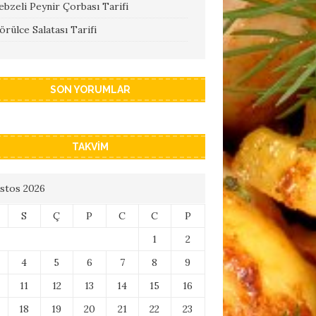
ebzeli Peynir Çorbası Tarifi
örülce Salatası Tarifi
SON YORUMLAR
TAKVIM
stos 2026
S
Ç
P
C
C
P
1
2
4
5
6
7
8
9
11
12
13
14
15
16
18
19
20
21
22
23