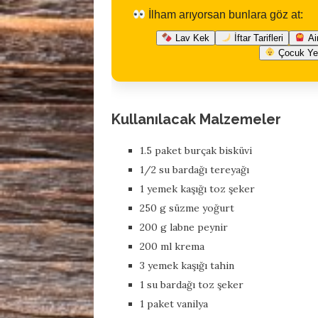
İlham arıyorsan bunlara göz at:
Lav Kek
İftar Tarifleri
Air
Çocuk Ye
Kullanılacak Malzemeler
1.5 paket burçak bisküvi
1/2 su bardağı tereyağı
1 yemek kaşığı toz şeker
250 g süzme yoğurt
200 g labne peynir
200 ml krema
3 yemek kaşığı tahin
1 su bardağı toz şeker
1 paket vanilya