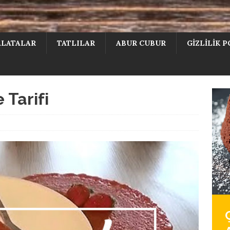
ALATALAR
TATLILAR
ABUR CUBUR
GIZLILIK P
 Tarifi
y