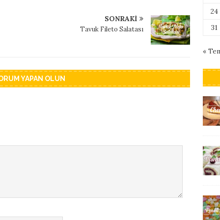
24
SONRAKI
31
Tavuk Fileto Salatası
« Te
YORUM YAPAN OLUN