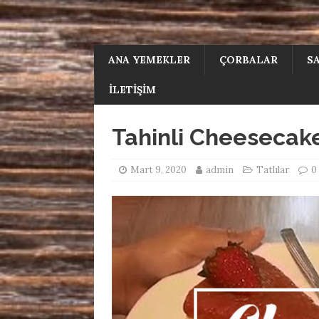
ANA YEMEKLER
ÇORBALAR
S
İLETIŞIM
Tahinli Cheesecake
Mart 9, 2020
admin
Tatlılar
0