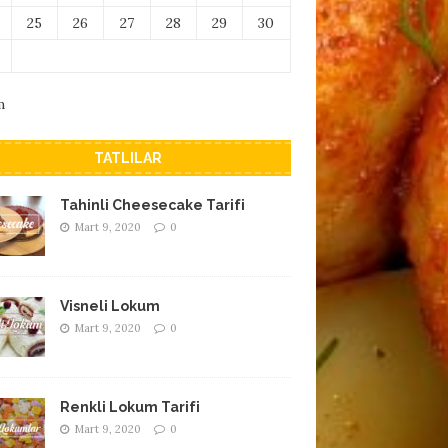
25
26
27
28
29
30
m
TATLILAR
Tahinli Cheesecake Tarifi
Mart 9, 2020
0
Visneli Lokum
Mart 9, 2020
0
Renkli Lokum Tarifi
Mart 9, 2020
0