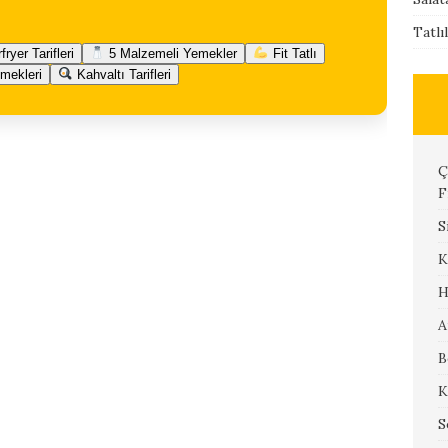
Tatlı
fryer Tarifleri
5 Malzemeli Yemekler
Fit Tatlı
mekleri
Kahvaltı Tarifleri
Ç
F
S
K
H
A
B
K
S