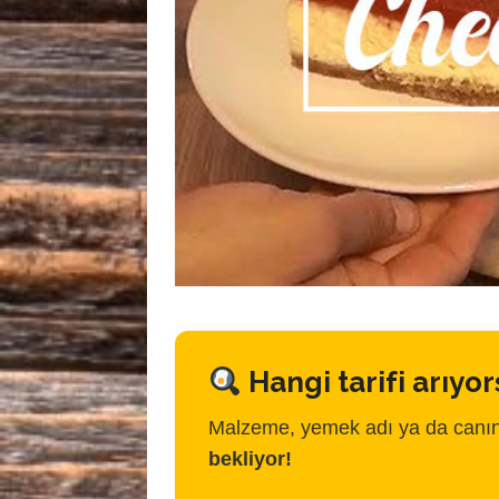
Hangi tarifi arıyo
Malzeme, yemek adı ya da canın
bekliyor!