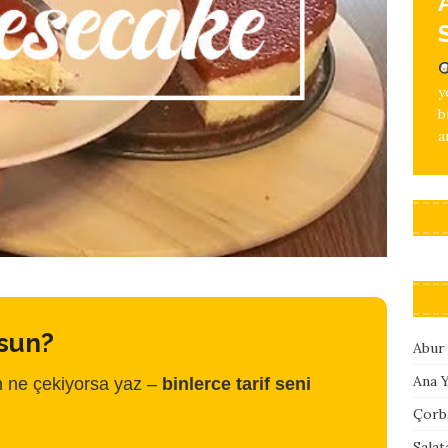
b
a
y
b
a
rsun?
Abur
Ana 
 ne çekiyorsa yaz –
binlerce tarif seni
Çorb
Salat