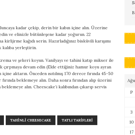
S
B
luncaya kadar çekip, derin bir kabın içine alın. Üzerine
e edin ve elinizle bütünleşene kadar yoğurun. 22
kirli̧irme kağıdı serin. Hazırladığınız bisküvili karışımı
kalıba yerleştirin.
 krema ve şekeri koyun. Vanilyayı ve tahini katıp mikser ile
rak çırpmaya devam edin (Elde ettiğiniz hamur koyu ayran
ın içine aktarın. Önceden ısıtılmış 170 derece fırında 45-50
ar fırında beklemeye alın. Daha sonra fırından alıp üzerini
Ağu
a beklemeye alın. Cheescake’i kalıbından çıkarıp servis
P
3
TAHINLI CHEESECAKE
TATLI TARIFLERI
10
17