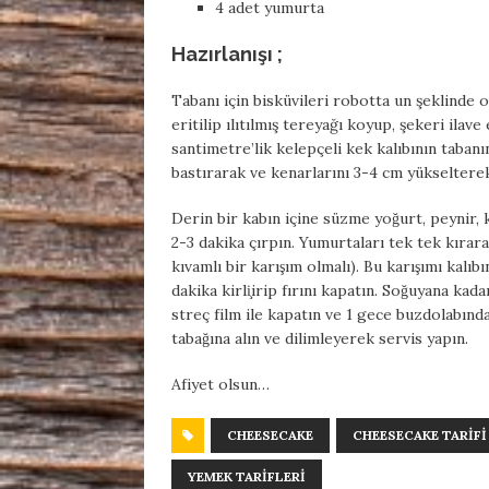
4 adet yumurta
Hazırlanışı ;
Tabanı için bisküvileri robotta un şeklinde o
eritilip ılıtılmış tereyağı koyup, şekeri ilav
santimetre’lik kelepçeli kek kalıbının tabanına 
bastırarak ve kenarlarını 3-4 cm yükselterek 
Derin bir kabın içine süzme yoğurt, peynir,
2-3 dakika çırpın. Yumurtaları tek tek kıra
kıvamlı bir karışım olmalı). Bu karışımı kalıb
dakika kirli̧irip fırını kapatın. Soğuyana kad
streç film ile kapatın ve 1 gece buzdolabınd
tabağına alın ve dilimleyerek servis yapın.
Afiyet olsun…
CHEESECAKE
CHEESECAKE TARIFI
YEMEK TARIFLERI