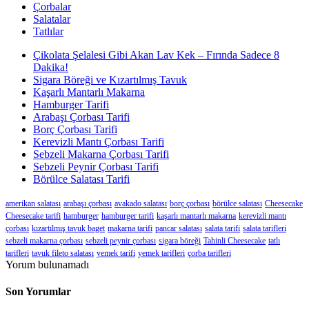
Çorbalar
Salatalar
Tatlılar
Çikolata Şelalesi Gibi Akan Lav Kek – Fırında Sadece 8
Dakika!
Sigara Böreği ve Kızartılmış Tavuk
Kaşarlı Mantarlı Makarna
Hamburger Tarifi
Arabaşı Çorbası Tarifi
Borç Çorbası Tarifi
Kerevizli Mantı Çorbası Tarifi
Sebzeli Makarna Çorbası Tarifi
Sebzeli Peynir Çorbası Tarifi
Börülce Salatası Tarifi
amerikan salatası
arabaşı çorbası
avakado salatası
borç çorbası
börülce salatası
Cheesecake
Cheesecake tarifi
hamburger
hamburger tarifi
kaşarlı mantarlı makarna
kerevizli mantı
çorbası
kızartılmış tavuk baget
makarna tarifi
pancar salatası
salata tarifi
salata tarifleri
sebzeli makarna çorbası
sebzeli peynir çorbası
sigara böreği
Tahinli Cheesecake
tatlı
tarifleri
tavuk fileto salatası
yemek tarifi
yemek tarifleri
çorba tarifleri
Yorum bulunamadı
Son Yorumlar