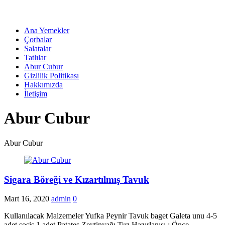
Ana Yemekler
Çorbalar
Salatalar
Tatlılar
Abur Cubur
Gizlilik Politikası
Hakkımızda
İletişim
Abur Cubur
Abur Cubur
Sigara Böreği ve Kızartılmış Tavuk
Mart 16, 2020
admin
0
Kullanılacak Malzemeler Yufka Peynir Tavuk baget Galeta unu 4-5
adet sosis 1 adet Patates Zeytinyağı Tuz Hazırlanışı ; Önce