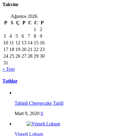
Takvim
Ağustos 2026
P
S
Ç
P
C
C
P
1
2
3
4
5
6
7
8
9
10
11
12
13
14
15
16
17
18
19
20
21
22
23
24
25
26
27
28
29
30
31
« Tem
Tatlılar
Tahinli Cheesecake Tarifi
Mart 9, 2020
0
Visneli Lokum