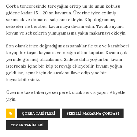
Çorba tenceresinde tereyağını eritip un ile unun kokusu
gidene kadar 15 – 20 sn kavurun. Üzerine iyice ezilmiş
sarımsak ve domates salçasını ekleyin. Küp doğranmış
sebzeler ile beraber kavurmaya devam edin. Tavuk suyunu
koyun ve sebzelerin yumuşamasına yakın makarnayı ekleyin.
Son olarak irice doğradığınız ıspanaklar ile tuz ve karabiberi
koyup bir taşım kaynatın ve ocağın altını kapatın. Kıvamı çok
yerinde görmüş olacaksınız. Sadece daha yoğun bir kıvam
isterseniz içine bir küp tereyağı ekleyebilir, kıvamı yoğun
geldi ise, açmak için de sıcak su ilave edip yine bir
kaynatabilirsiniz.
Üzerine taze biberiye serperek sıcak servis yapın. Afiyetle
yiyin.
ÇORBA TARIFLERI
SEBZELI MAKARNA ÇORBASI
YEMEK TARIFLERI