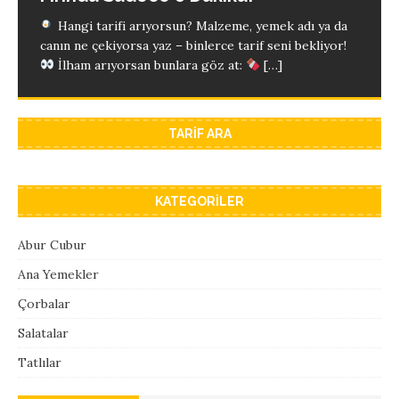
Hangi tarifi arıyorsun? Malzeme, yemek adı ya da
Hangi tarifi arıyorsun? Malzeme, yemek adı ya da
canın ne çekiyorsa yaz – binlerce tarif seni bekliyor!
canın ne çekiyorsa yaz – binlerce tarif seni bekliyor!
İlham arıyorsan bunlara göz at:
[…]
İlham arıyorsan bunlara göz at:
[…]
TARIF ARA
KATEGORILER
Abur Cubur
Ana Yemekler
Çorbalar
Salatalar
Tatlılar