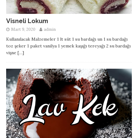
Visneli Lokum
Mart 9, 2020
admin
Kullanılacak Malzemeler 1 lt süt 1 su bardağı un 1 su bardağı
toz şeker 1 paket vanilya 1 yemek kaşığı tereyağı 2 su bardağı
vişne
[…]
Sigara Böreği ve Kızartılmış Tavuk
Kaşarlı Mantarlı Makarna
Hamburger Tarifi