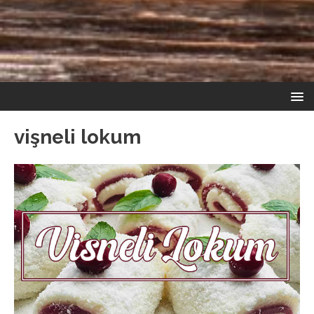
vişneli lokum