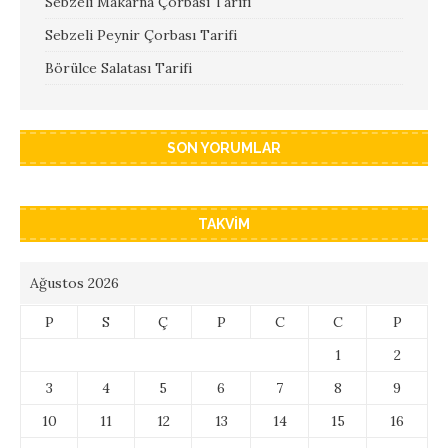
Sebzeli Makarna Çorbası Tarifi
Sebzeli Peynir Çorbası Tarifi
Börülce Salatası Tarifi
SON YORUMLAR
TAKVIM
Ağustos 2026
P
S
Ç
P
C
C
P
1
2
3
4
5
6
7
8
9
10
11
12
13
14
15
16