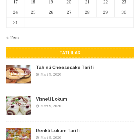
17
18
19
20
21
22
23
24
25
26
27
28
29
30
31
« Tem
TATLILAR
Tahinli Cheesecake Tarifi
Mart 9, 2020
Visneli Lokum
Mart 9, 2020
Renkli Lokum Tarifi
Mart 9, 2020